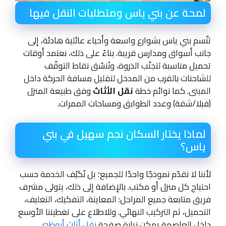
لمحة عن بني ياس ومتطلبات النقل فيها
تتّسم بني ياس بشوارع واسعة وأحياء عائلية هادئة، إلى
جانب أسواق ومدارس قريبة. بناءً على ذلك، نعتمد أوقات
تحميل مناسبة لتجنّب الذروة، ونُنسّق نقاط التوقّف
للشاحنات بالقرب من المدخل لتقليل مسافة الحركة داخل
المبنى. كما نوائم خطة
نقل الأثاث
وفق طبيعة المنزل
(فيلا/شقة) وعدد الطوابق ومساحات الممرات.
لماذا يختار السكان نجم سهيل في بني
ياس؟
لأننا لا نقدّم نموذجًا واحدًا للجميع؛ بل نُكيّف الخدمة حسب
احتياج كل منزل أو مكتب. بالإضافة إلى ذلك، يتولى مشرف
فريق متابعة جميع المراحل: المعاينة، التفكيك، التغليف،
التحميل، ثم التركيب النهائي. وللاطلاع على تغطيتنا الأوسع
داخل العاصمة يمكن زيارة صفحة
نقل أثاث أبوظبي
.