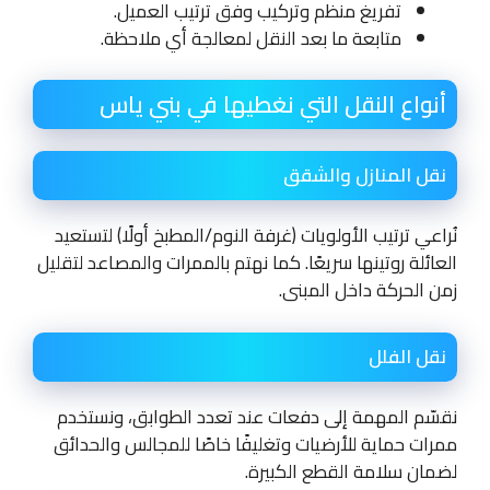
تفريغ منظم وتركيب وفق ترتيب العميل.
متابعة ما بعد النقل لمعالجة أي ملاحظة.
أنواع النقل التي نغطيها في بني ياس
نقل المنازل والشقق
نُراعي ترتيب الأولويات (غرفة النوم/المطبخ أولًا) لتستعيد
العائلة روتينها سريعًا. كما نهتم بالممرات والمصاعد لتقليل
زمن الحركة داخل المبنى.
نقل الفلل
نقسّم المهمة إلى دفعات عند تعدد الطوابق، ونستخدم
ممرات حماية للأرضيات وتغليفًا خاصًا للمجالس والحدائق
لضمان سلامة القطع الكبيرة.