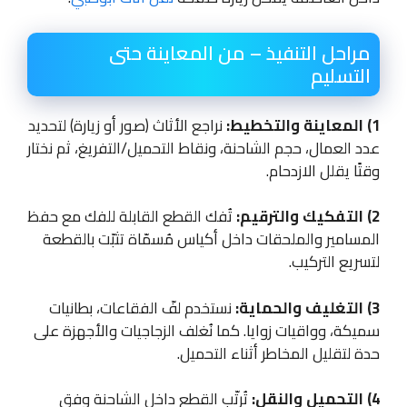
مراحل التنفيذ – من المعاينة حتى
التسليم
1) المعاينة والتخطيط:
نراجع الأثاث (صور أو زيارة) لتحديد
عدد العمال، حجم الشاحنة، ونقاط التحميل/التفريغ، ثم نختار
وقتًا يقلل الازدحام.
2) التفكيك والترقيم:
تُفك القطع القابلة للفك مع حفظ
المسامير والملحقات داخل أكياس مُسمّاة تثبّت بالقطعة
لتسريع التركيب.
3) التغليف والحماية:
نستخدم لفّ الفقاعات، بطانيات
سميكة، وواقيات زوايا. كما نُغلف الزجاجيات والأجهزة على
حدة لتقليل المخاطر أثناء التحميل.
4) التحميل والنقل:
تُرتّب القطع داخل الشاحنة وفق