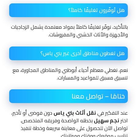
هل تُوفّرون تغليفًا كاملاً؟
بالتأكيد، نوفّر تغليفًا كاملاً بمواد معتمدة يشمل الزجاجيات
والأجهزة والأثاث الخشبي والمفروشات.
هل تغطون مناطق أخرى غير بني ياس؟
نعم، نغطي معظم أحياء أبوظبي والمناطق المجاورة، مع
تنسيق مسبق للمواعيد والمسارات.
ختامًا – تواصل معنا
عند التفكير في
نقل أثاث بني ياس
دون فوضى أو تأخير،
اختر
نجم سهيل
بخطته الواضحة وفريقه المتخصص.
تواصل الآن للحصول على معاينة سريعة وخطة تنفيذ
تناسب موقعك ووقتك وميزانيتك.