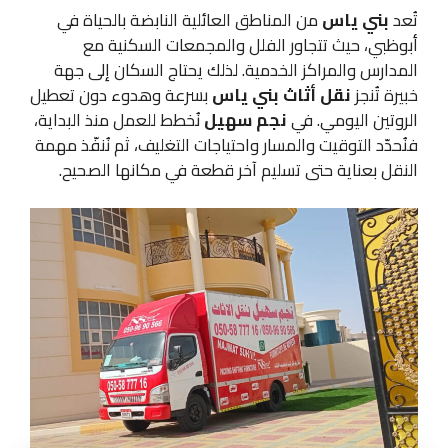
تُعد
بني ياس
من المناطق العائلية النابضة بالحياة في
أبوظبي، حيث تتجاور الفلل والمجمعات السكنية مع
المدارس والمراكز الخدمية. لذلك يحتاج السكان إلى جهة
خبيرة تُنجز
نقل أثاث بني ياس
بسرعة وهدوء دون تعطيل
الروتين اليومي. في
نجم سهيل
نُخطط للعمل منذ البداية،
فنُحدّد التوقيت والمسار واحتياجات التغليف، ثم نُنفّذ مهمة
النقل بعناية حتى تسليم آخر قطعة في مكانها الصحيح.