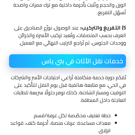
الوزن والحجم وتُثبت بأحزمة داخلية مع ترك ممرات واضحة
تُسهّل التفريغ.
5) التفريغ والتركيب:
عند الوصول، نوزّع الصناديق على
الغرف بحسب الملصقات، ونُعيد تركيب الأسرة والخزائن
ووحدات الجلوس، ثم نُراجع الترتيب النهائي مع العميل.
خدمات نقل الأثاث في بني ياس
نُقدّم دورة خدمة متكاملة تُراعي احتياجات الأسر والشركات
في الحي، مع متابعة هاتفية قبل يوم النقل للتأكيد على
التوقيت ومسار الشاحنة. كذلك نوفر حلولًا سريعة للطلبات
العاجلة داخل المنطقة.
خطة تغليف مخصّصة لكل غرفة/قسم.
معدات مساعدة: عربات منصة، أحزمة كتف، قواعد
انزلاق.